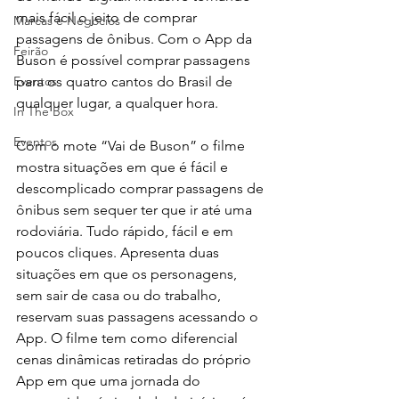
mais fácil o jeito de comprar 
Marcas e Negócios
passagens de ônibus. Com o App da 
Feirão
Buson é possível comprar passagens 
Eventos
para os quatro cantos do Brasil de 
qualquer lugar, a qualquer hora.  
In The Box
Eventos
Com o mote “Vai de Buson” o filme 
mostra situações em que é fácil e 
descomplicado comprar passagens de 
ônibus sem sequer ter que ir até uma 
rodoviária. Tudo rápido, fácil e em 
poucos cliques. Apresenta duas 
situações em que os personagens, 
sem sair de casa ou do trabalho, 
reservam suas passagens acessando o 
App. O filme tem como diferencial 
cenas dinâmicas retiradas do próprio 
App em que uma jornada do 