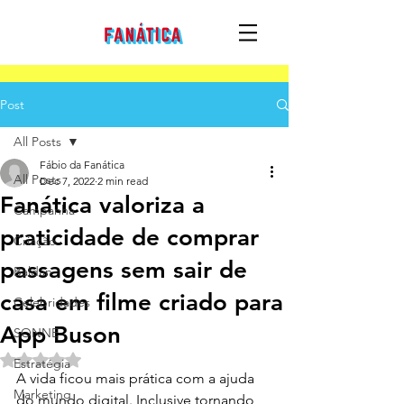
Post
All Posts
Fábio da Fanática
All Posts
Dec 7, 2022
2 min read
Fanática valoriza a
Campanha
praticidade de comprar
Criação
passagens sem sair de
Baldan
casa em filme criado para
Celebridades
App Buson
SONNE
Rated NaN out of 5 stars.
Estratégia
A vida ficou mais prática com a ajuda 
Marketing
do mundo digital. Inclusive tornando 