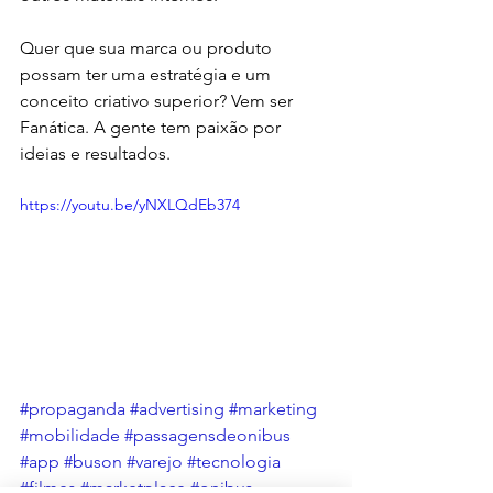
Quer que sua marca ou produto 
possam ter uma estratégia e um 
conceito criativo superior? Vem ser 
Fanática. A gente tem paixão por 
ideias e resultados.
https://youtu.be/yNXLQdEb374
#propaganda
#advertising
#marketing
#mobilidade
#passagensdeonibus
#app
#buson
#varejo
#tecnologia
#filmes
#marketplace
#onibus