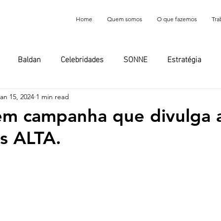
Home
Quem somos
O que fazemos
Tra
Baldan
Celebridades
SONNE
Estratégia
Eventos
In The Box
Eventos
an 15, 2024
1 min read
em campanha que divulga 
s ALTA.
f 5 stars.