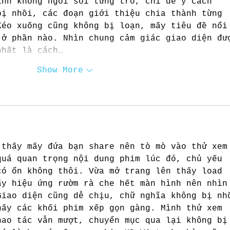
ình không ngồi soi từng trò, chỉ để ý cách 
bị nhồi, các đoạn giới thiệu chia thành từng 
Kéo xuống cũng không bị loạn, mấy tiêu đề nổi
 ở phần nào. Nhìn chung cảm giác giao diện đư
nhất là cách…
Show More
 thấy mấy đứa bạn share nên tò mò vào thử xem
quá quan trọng nội dung phim lúc đó, chủ yếu 
có ổn không thôi. Vừa mở trang lên thấy load 
ấy hiệu ứng rườm rà che hết màn hình nên nhìn
Giao diện cũng dễ chịu, chữ nghĩa không bị nh
hấy các khối phim xếp gọn gàng. Mình thử xem 
hao tác vẫn mượt, chuyển mục qua lại không bị