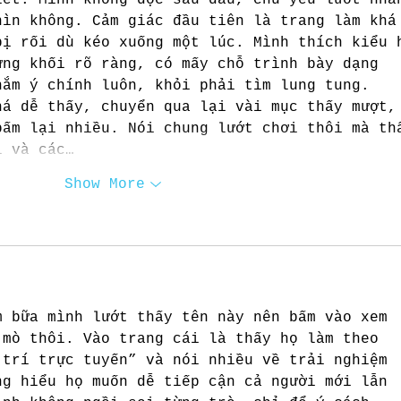
hìn không. Cảm giác đầu tiên là trang làm khá
bị rối dù kéo xuống một lúc. Mình thích kiểu 
ừng khối rõ ràng, có mấy chỗ trình bày dạng 
nắm ý chính luôn, khỏi phải tìm lung tung. 
há dễ thấy, chuyển qua lại vài mục thấy mượt,
bấm lại nhiều. Nói chung lướt chơi thôi mà th
i và các…
Show More
m bữa mình lướt thấy tên này nên bấm vào xem 
 mò thôi. Vào trang cái là thấy họ làm theo 
 trí trực tuyến” và nói nhiều về trải nghiệm 
ng hiểu họ muốn dễ tiếp cận cả người mới lẫn 