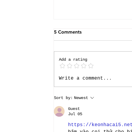
5 Comments
Add a rating
Fanática cria evento que
Write a comment...
marca a chegada da Jetour
ao Brasil.
Sort by:
Newest
Guest
Jul 05
https://keonhacai5.ne
bấm vào coi thử cho b