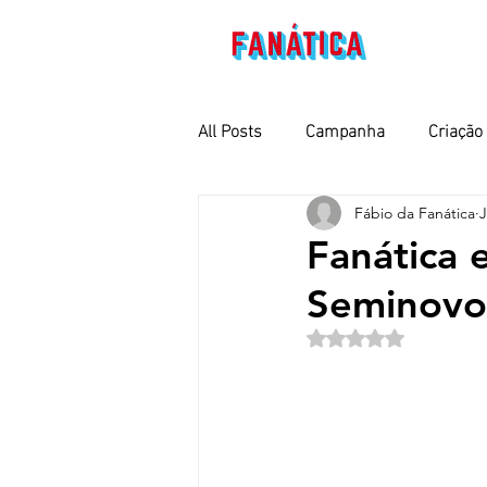
All Posts
Campanha
Criação
Marcas e Negócios
Feirão
Fábio da Fanática
J
Fanática 
Seminovo
Rated NaN out o