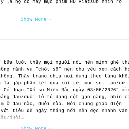
 ý là họ có mấy mục phim HD Vietsub nhìn rõ 
Show More
/
 bữa lướt thấy mọi người nói nên mình ghé th
hông rành vụ “chốt số” nên chủ yếu xem cách h
không. Thấy trang chia nội dung theo từng khố
g là gặp phần kết quả rồi tới mục soi cầu/dự 
. Có đoạn “Xổ số Miền Bắc ngày 03/06/2026” mì
bảng đầu/đuôi lô tô dạng cột gọn gàng, nhìn c
ằm ở đầu nào, đuôi nào. Nói chung giao diện 
 với tiêu đề ngày tháng nổi nên đọc nhanh vẫn
đầu/đuôi…
Show More