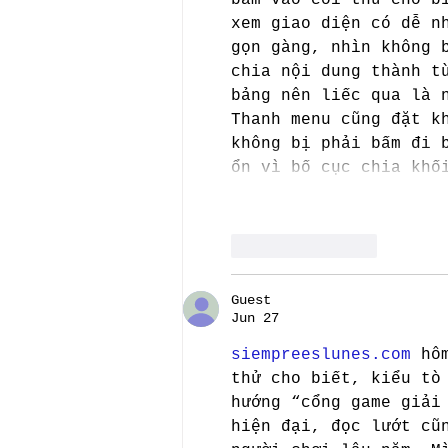
xem giao diện có dễ n
gọn gàng, nhìn không 
chia nội dung thành t
bảng nên liếc qua là 
Thanh menu cũng đặt k
không bị phải bấm đi 
ổn vì bố cục chia khố
Like
Reply
Guest
Jun 27
siempreeslunes.com
 hô
thử cho biết, kiểu tò
hướng “cổng game giải
hiện đại, đọc lướt cũ