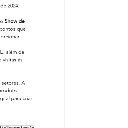
 de 2024.
o 
Show de 
scontos que 
orcionar.
E, além de 
visitas às 
 setores. A 
produto. 
ital para criar 