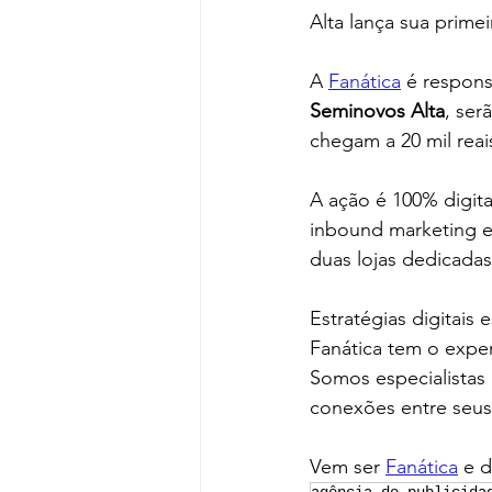
Alta lança sua prime
A 
Fanática
 é respon
Seminovos Alta
, ser
chegam a 20 mil reai
A ação é 100% digit
inbound marketing e 
duas lojas dedicada
Estratégias digitai
Fanática tem o expe
Somos especialistas e
conexões entre seus
Vem ser 
Fanática
 e 