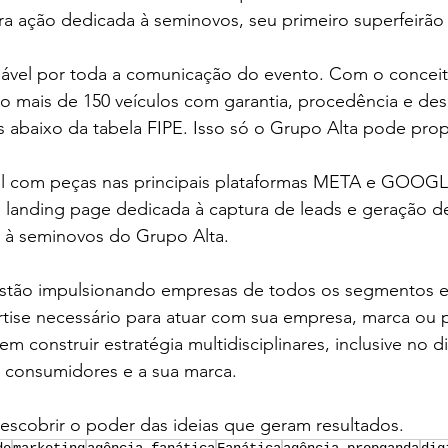
ira ação dedicada à seminovos, seu primeiro superfeirão
sável por toda a comunicação do evento. Com o conceit
ão mais de 150 veículos com garantia, procedência e de
s abaixo da tabela FIPE. Isso só o Grupo Alta pode prop
al com peças nas principais plataformas META e GOOGL
landing page dedicada à captura de leads e geração de 
s à seminovos do Grupo Alta.
s estão impulsionando empresas de todos os segmentos e
rtise necessário para atuar com sua empresa, marca ou 
m construir estratégia multidisciplinares, inclusive no dig
 consumidores e a sua marca.
descobrir o poder das ideias que geram resultados.