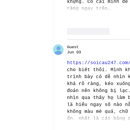
khựng. Có cái mình để
ràng ngay trên…
Like
Reply
Guest
Jun 03
https://soicau247.com
cho biết thôi. Mình k
trình bày có dễ nhìn 
khá rõ ràng, kéo xuốn
đoán nên không bị lạc
nhìn qua thấy họ làm 
là hiểu ngay số nào n
không màu mè quá, chữ
ổn, nhất là cái bảng 