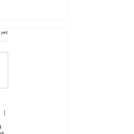
 yet
tica presente no evento
ht & Connected de
.
g 
nh 