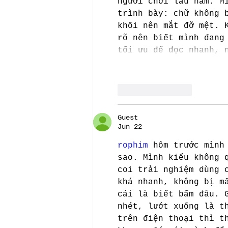
người chơi lâu năm. M
trình bày: chữ không 
khối nên mắt đỡ mệt. 
rõ nên biết mình đang
tối ưu để đọc nhanh, 
Like
Reply
Guest
Jun 22
rophim
 hôm trước mình
sao. Mình kiểu không 
coi trải nghiệm dùng 
khá nhanh, không bị m
cái là biết bấm đâu. 
nhét, lướt xuống là t
trên điện thoại thì t